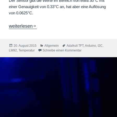
Der Sensor gibt die Werte im Bereich von etwa 30°C mit
einer Genauigkeit von 0.33°C an, hat aber eine Auflösung
von 0.0625°C.
Arduino I2C Test mit LM92 Temperatursensor
weiterlesen
Veröffentlicht
Kategorien
Schlagwörter
20. August 2015
Allgemein
Adafruit TFT
,
Arduino
,
I2C
,
am
zu Arduino I2C Test mit
LM92
,
Temperatur
Schreibe einen Kommentar