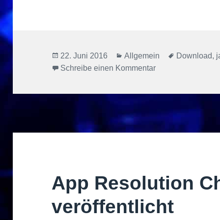
Veröffentlicht
Kategorien
Schlagwörte
22. Juni 2016
Allgemein
Download
,
j
am
zu Simpler Passwo
Schreibe einen Kommentar
App Resolution C
veröffentlicht