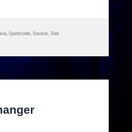
r
ava
,
Quellcode
,
Source
,
Tool
rt Generator
hanger