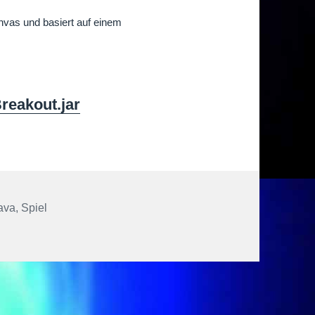
vas und basiert auf einem
reakout.jar
r
ava
,
Spiel