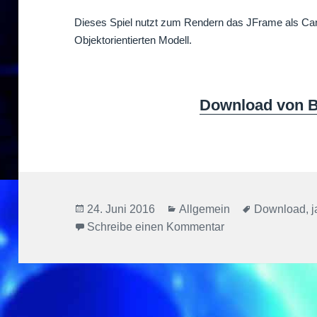
Dieses Spiel nutzt zum Rendern das JFrame als Can
Objektorientierten Modell.
Download von B
Veröffentlicht
Kategorien
Schlagwörte
24. Juni 2016
Allgemein
Download
,
j
am
zu Breakout
Schreibe einen Kommentar